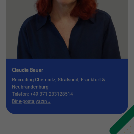
Claudia Bauer
Recruiting Chemnitz, Stralsund, Frankfurt &
Neubrandenburg
Telefon:
+49 371 233128514
Bir e-posta yazın »