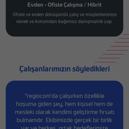
Evden - Ofiste Çalışma / Hibrit
Ofiste ve evden dönüşümlü çalış ve müşterilerimize
esnek ve konumdan bağımsız danışmanlık yap.
Çalışanlarımızın söyledikleri
"regiocom'da çalışırken özellikle
hoşuma giden şey, hem kişisel hem de
mesleki olarak kendimi geliştirme fırsatı
bulmamdır. Ekibimizde gerçek bir birlik
var ve herkes, ortak hedeflerimize