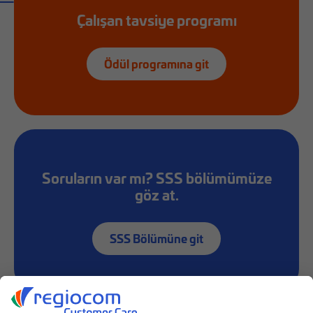
Çalışan tavsiye programı
Ödül programına git
Soruların var mı? SSS bölümümüze
göz at.
SSS Bölümüne git