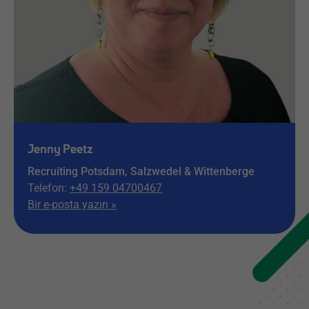
Jenny Peetz
Recruiting Potsdam, Salzwedel & Wittenberge
Telefon:
+49 159 04700467
Bir e-posta yazın »