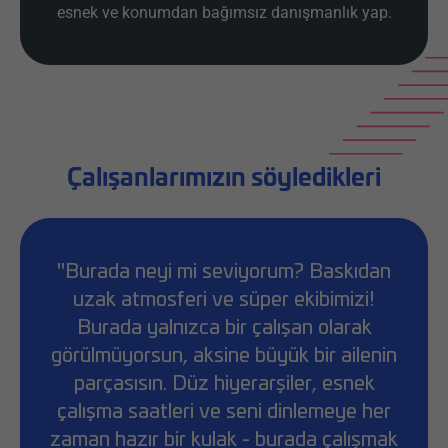
esnek ve konumdan bağımsız danışmanlık yap.
Çalışanlarımızın söyledikleri
"Burada neyi mi seviyorum? Baskıdan
uzak atmosferi ve süper ekibimizi!
Burada yalnızca bir çalışan olarak
görülmüyorsun, aksine büyük bir ailenin
parçasısın. Düz hiyerarşiler, esnek
çalışma saatleri ve seni dinlemeye her
zaman hazır bir kulak - burada çalışmak