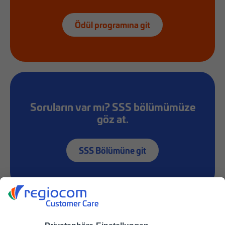
Ödül programına git
Soruların var mı? SSS bölümümüze
göz at.
SSS Bölümüne git