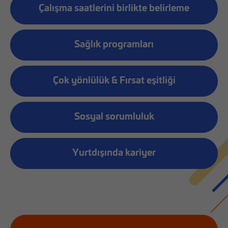
Çalışma saatlerini birlikte belirleme
Sağlık programları
Çok yönlülük & Fırsat eşitliği
Sosyal sorumluluk
Yurtdışında kariyer