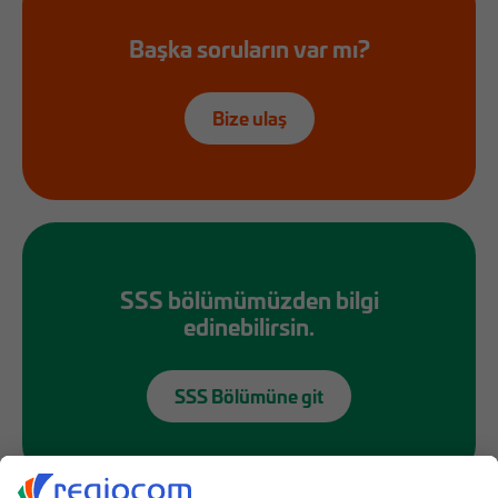
Başka soruların var mı?
Bize ulaş
SSS bölümümüzden bilgi
edinebilirsin.
SSS Bölümüne git