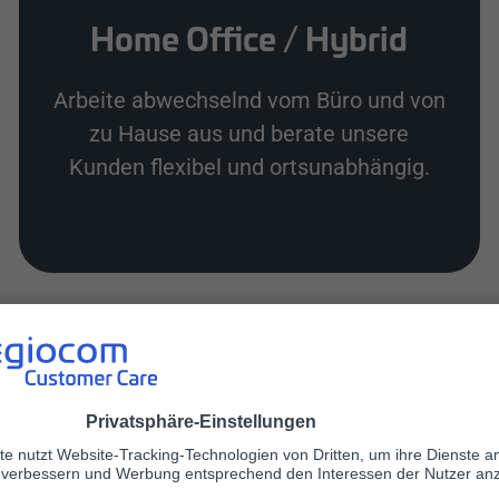
Home Office / Hybrid
Arbeite abwechselnd vom Büro und von
zu Hause aus und berate unsere
Kunden flexibel und ortsunabhängig.