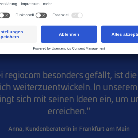
 sagen unsere Mitarbeite
i regiocom besonders gefällt, ist di
lich weiterzuentwickeln. In unsere
ingt sich mit seinen Ideen ein, um
erreichen."
Anna, Kundenberaterin in Frankfurt am Main