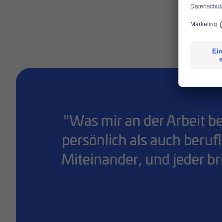
Das
"Was mir an der Arbeit be
persönlich als auch beruf
Miteinander, und jeder br