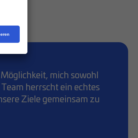
nden
e Möglichkeit, mich sowohl
m Team herrscht ein echtes
 unsere Ziele gemeinsam zu