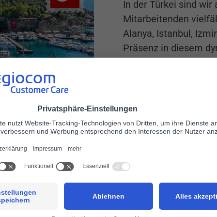
In der Türkei sind wir
Mitarbeitenden vielfäl
Alanya, Istanbul, Izmi
Präsenz in diesem d
Standorte in der Tü
Griechenlan