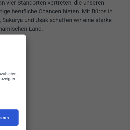
 an vier Standorten vertreten, die unseren
tige berufliche Chancen bieten. Mit Büros in
r, Sakarya und Uşak schaffen wir eine starke
ynamischen Land.
rkei
d