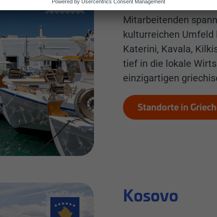
In Griechenland sind 
Mitarbeitenden spann
kulturreichen Umfeld 
Katerini, Kavala, Kil
tief in die lokale Wir
einzigartigen griechis
Standorte in Griec
Kosovo