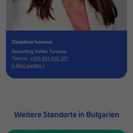
Desislava Ivanova
Recruiting Veliko Tarnovo
Telefon:
+359 899 920 287
E-Mail senden »
Weitere Standorte in Bulgarien