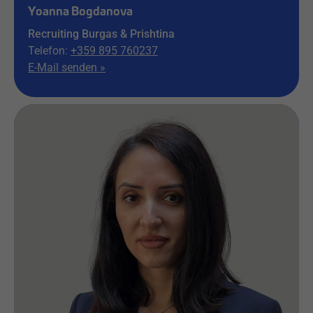
Yoanna Bogdanova
Recruiting Burgas & Prishtina
Telefon:
+359 895 760237
E-Mail senden »