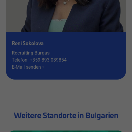
Reni Sokolova
Recruiting Burgas
Telefon:
+359 893 089854
E-Mail senden »
Weitere Standorte in Bulgarien