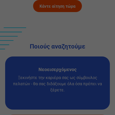
Κάντε αίτηση τώρα
Ποιούς αναζητούμε
Νεοεισερχόμενος
Ξεκινήστε την καριέρα σας ως σύμβουλος
πελατών - θα σας διδάξουμε όλα όσα πρέπει να
ξέρετε.