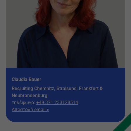
Claudia Bauer
Recruiting Chemnitz, Stralsund, Frankfurt &
Neubrandenburg
τηλέφωνο:
+49 371 233128514
Αποστολή email »