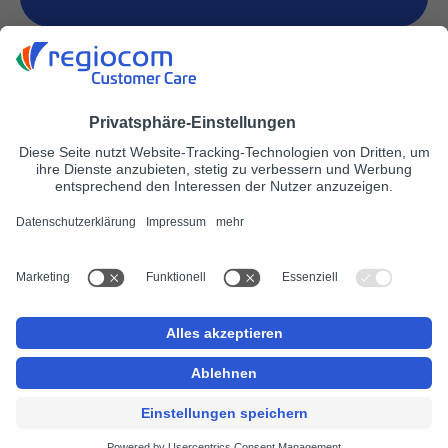
ΕΡΓΑΣΙΕΣ
regiocom πελατών
regiocom SE
Νομική ειδοποίηση
Προστασία δεδομένων