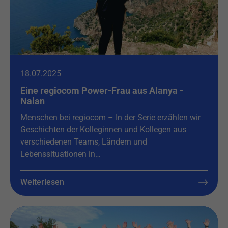
18.07.2025
Eine regiocom Power-Frau aus Alanya -
Nalan
Menschen bei regiocom – In der Serie erzählen wir
Geschichten der Kolleginnen und Kollegen aus
verschiedenen Teams, Ländern und
Lebenssituationen in…
Weiterlesen