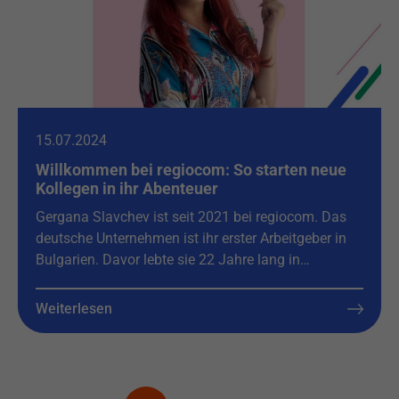
15.07.2024
Willkommen bei regiocom: So starten neue
Kollegen in ihr Abenteuer
Gergana Slavchev ist seit 2021 bei regiocom. Das
deutsche Unternehmen ist ihr erster Arbeitgeber in
Bulgarien. Davor lebte sie 22 Jahre lang in…
Weiterlesen