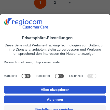
1
2
»
ΕΡΓΑΣΙΕΣ
regiocom πελατών
regiocom SE
Νομική ειδοποίηση