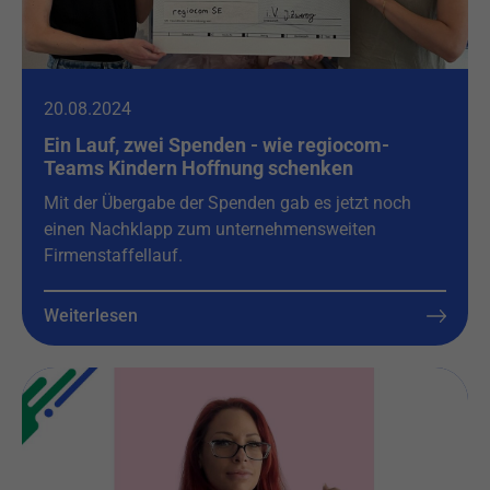
20.08.2024
Ein Lauf, zwei Spenden - wie regiocom-
Teams Kindern Hoffnung schenken
Mit der Übergabe der Spenden gab es jetzt noch
einen Nachklapp zum unternehmensweiten
Firmenstaffellauf.
Weiterlesen