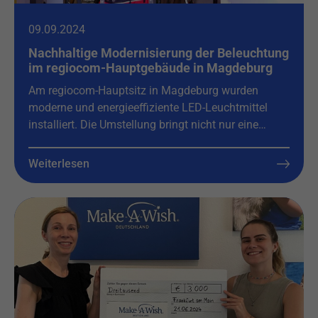
09.09.2024
Nachhaltige Modernisierung der Beleuchtung
im regiocom-Hauptgebäude in Magdeburg
Am regiocom-Hauptsitz in Magdeburg wurden
moderne und energieeffiziente LED-Leuchtmittel
installiert. Die Umstellung bringt nicht nur eine…
Weiterlesen