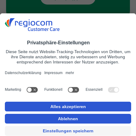
ΕΡΓΑΣΙΕΣ
regiocom πελατών
regiocom SE
Νομική ειδοποίηση