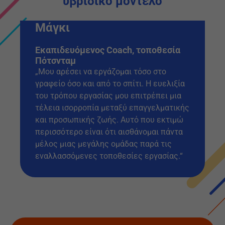
υβριδικό μοντέλο
Μάγκι
Εκαπιδευόμενος Coach, τοποθεσία
Πότσνταμ
„Μου αρέσει να εργάζομαι τόσο στο
γραφείο όσο και από το σπίτι. Η ευελιξία
του τρόπου εργασίας μου επιτρέπει μια
τέλεια ισορροπία μεταξύ επαγγελματικής
και προσωπικής ζωής. Αυτό που εκτιμώ
περισσότερο είναι ότι αισθάνομαι πάντα
μέλος μιας μεγάλης ομάδας παρά τις
εναλλασσόμενες τοποθεσίες εργασίας.“