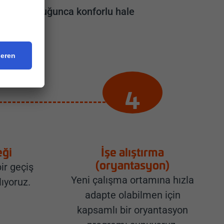
 mümkün olduğunca konforlu hale
eği
İşe alıştırma
(oryantasyon)
ir geçiş
Yeni çalışma ortamına hızla
ıyoruz.
adapte olabilmen için
kapsamlı bir oryantasyon