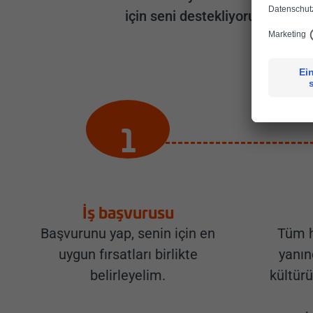
için seni destekliyoruz. Ekibi
İş başvurusu
Başvurunu yap, senin için en
Tüm h
uygun fırsatları birlikte
yanın
belirleyelim.
kültürü