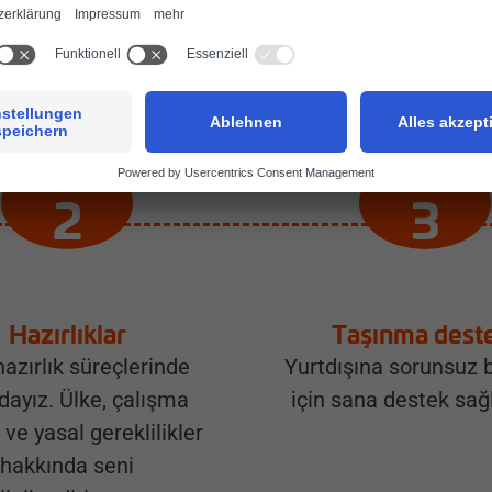
miz, bu büyüleyici ülkedeki başlangıcını senin için
getirmeye hazır.
Hazırlıklar
Taşınma dest
azırlık süreçlerinde
Yurtdışına sorunsuz b
dayız. Ülke, çalışma
için sana destek sağl
 ve yasal gereklilikler
hakkında seni