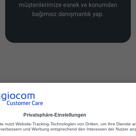
müşterilerimize esnek ve konumdan
bağımsız danışmanlık yap.
Türkiye'ye taşınmak
amış ol ister ilk kez gelmiş ol, buraya hızlıca alış