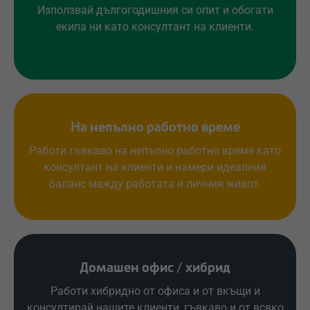
Използвай дългогодишния си опит и обогати
екипа ни като консултант на клиенти.
На непълно работно време
Работи гъвкаво на непълно работно време като
консултант на клиенти и намери идеалния
баланс между работата и личния живот.
Домашен офис / хибрид
Работи хибридно от офиса и от вкъщи и
консултирай нашите клиенти, гъвкаво и от всяко