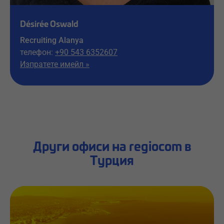
Désirée Oswald
Recruiting Alanya
телефон:
+90 543 6352607
Изпратете имейл »
Други офиси на regiocom в
Турция