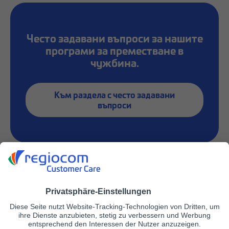
Често задавани въпроси за нашите
програми за преместване в
чужбина.
Към раздела с често задавани
въпроси