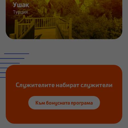
Ушак
Турция
Работа и информация
Служителите набират служители
Към бонусната програма