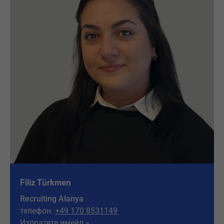
Filiz Türkmen
Recruiting Alanya
телефон:
+49 170 8531149
Изпратете имейл »