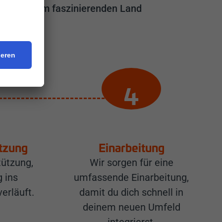
rt in diesem faszinierenden Land
tzung
Einarbeitung
tützung,
Wir sorgen für eine
 ins
umfassende Einarbeitung,
erläuft.
damit du dich schnell in
deinem neuen Umfeld