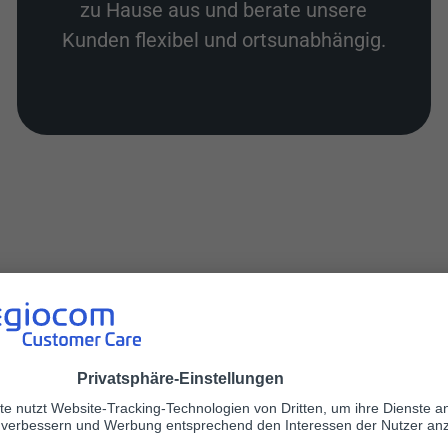
zu Hause aus und berate unsere
Kunden flexibel und ortsunabhängig.
uswandern in den Koso
osovo hast oder zum ersten Mal hier bist, wir unte