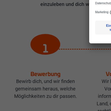
einzuleben und dich wie zu Haus
Bewerbung
V
Bewirb dich, und wir finden
Wir 
gemeinsam heraus, welche
Vo
Möglichkeiten zu dir passen.
infor
Land, 