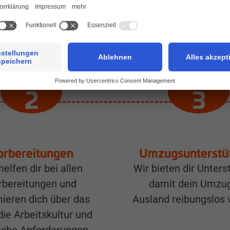
e zu fühlen. Unser Team ist bereit, um dir den Sta
so angenehm wie möglich zu gestalten.
orbereitungen
Umzugsunterstü
helfen dir bei allen
Wir bieten dir Unters
rbereitungen und
damit dein Umzug
mieren dich über das
Ausland reibungslos v
die Arbeitskultur und