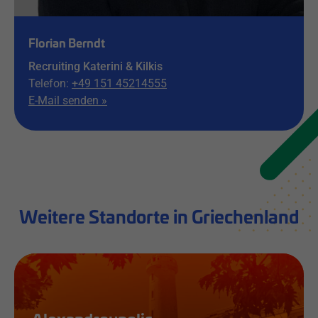
Florian Berndt
Recruiting Katerini & Kilkis
Telefon:
+49 151 45214555
E-Mail senden »
Weitere Standorte in Griechenland