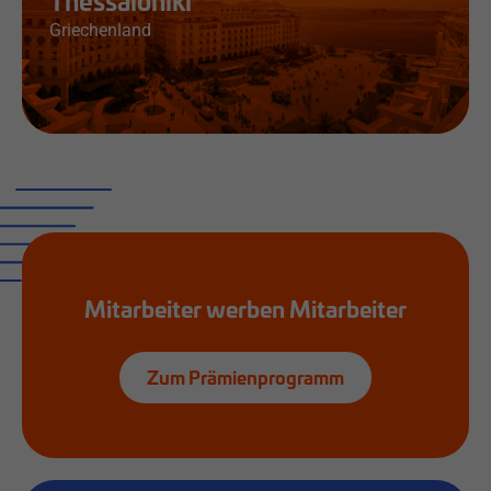
Thessaloniki
Griechenland
Jobs & Infos
Mitarbeiter werben Mitarbeiter
Zum Prämienprogramm