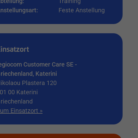
bteilung:
Training
nstellungsart:
Feste Anstellung
insatzort
egiocom Customer Care SE -
riechenland, Katerini
ikolaou Plastera 120
01 00
Katerini
riechenland
um Einsatzort »