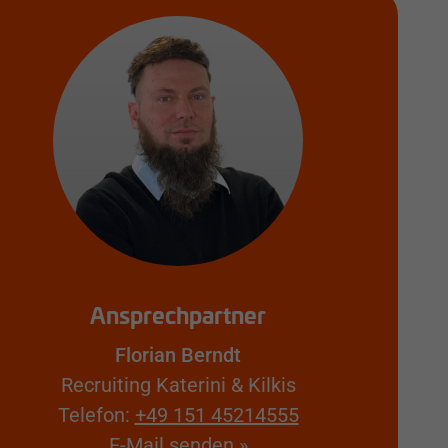
Ansprechpartner
Florian Berndt
Recruiting Katerini & Kilkis
Telefon:
+49 151 45214555
E-Mail senden »