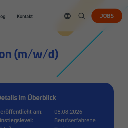
log
Kontakt
JOBS
ion (m/w/d)
etails im Überblick
eröffentlicht am:
08.08.2026
instiegslevel:
Berufserfahrene