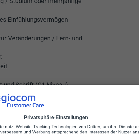
g / Studium oder mehrjährige
tes Einfühlungsvermögen
für Veränderungen / Lern- und
t
eit
 und Schrift (C1 Niveau)
n Schulungen und Trainings zu