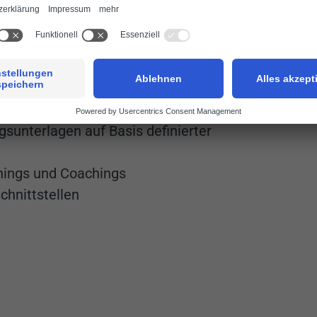
ektbezogenen Veränderungen
ktspezifischer Coachings
hrung von individuellen Coachings und
maßnahmen mit Teamleitern
sunterlagen auf Basis definierter
inings und Coachings
hnittstellen