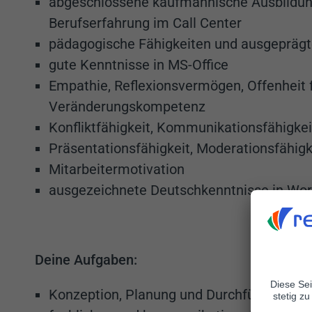
abgeschlossene kaufmännische Ausbildun
Berufserfahrung im Call Center
pädagogische Fähigkeiten und ausgepräg
gute Kenntnisse in MS-Office
Empathie, Reflexionsvermögen, Offenheit 
Veränderungskompetenz
Konfliktfähigkeit, Kommunikationsfähigkei
Präsentationsfähigkeit, Moderationsfähigk
Mitarbeitermotivation
ausgezeichnete Deutschkenntnisse in Wort
Deine Aufgaben:
Konzeption, Planung und Durchführung vo