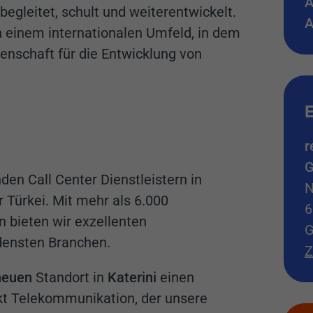
A
begleitet, schult und weiterentwickelt.
A
in einem internationalen Umfeld, in dem
enschaft für die Entwicklung von
E
r
G
en Call Center Dienstleistern in
N
 Türkei. Mit mehr als 6.000
6
n bieten wir exzellenten
G
densten Branchen.
Z
neuen
Standort in
Katerini
einen
t Telekommunikation, der unsere