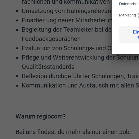
fachlichen und kommunikativen Themen
Umsetzung von trainingsrelevanten proj
Einarbeitung neuer Mitarbeiter inkl. proje
Begleitung der Teamleiter bei der Durchfü
Feedbackgesprächen
Evaluation von Schulungs- und Coaching
Pflege und Weiterentwicklung der Schulung
Qualitätsstandards
Reflexion durchgeführter Schulungen, Tra
Kommunikation und Austausch mit allen Sc
Warum regiocom?
Bei uns findest du mehr als nur einen Job.