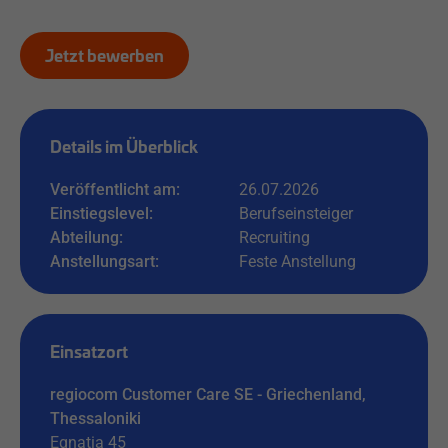
Jetzt bewerben
Details im Überblick
Veröffentlicht am:
26.07.2026
Einstiegslevel:
Berufseinsteiger
Abteilung:
Recruiting
Anstellungsart:
Feste Anstellung
Einsatzort
regiocom Customer Care SE - Griechenland,
Thessaloniki
Egnatia 45