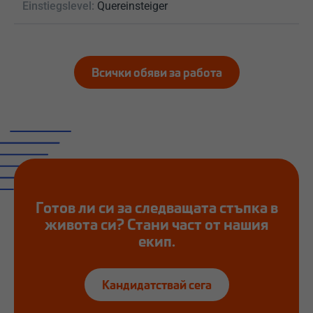
Einstiegslevel:
Quereinsteiger
Всички обяви за работа
Готов ли си за следващата стъпка в
живота си? Стани част от нашия
екип.
Кандидатствай сега