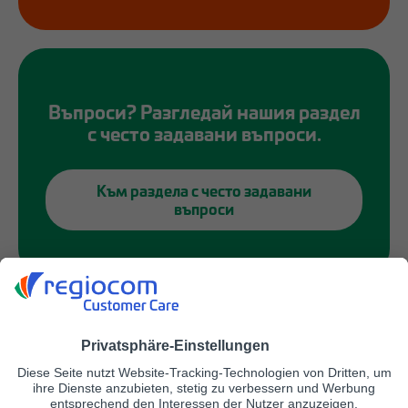
Въпроси? Разгледай нашия раздел
с често задавани въпроси.
Към раздела с често задавани
въпроси