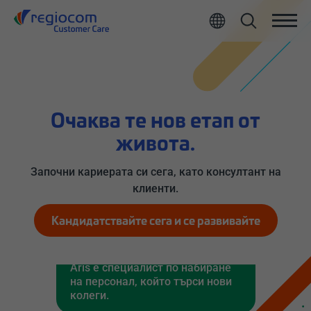
All
Очаква те нов етап от
живота.
Започни кариерата си сега, като консултант на
клиенти.
Кандидатствайте сега и се развивайте
Aris е специалист по набиране
Се
на персонал, който търси нови
от
колеги.
ел