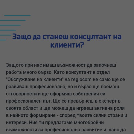
Защо да станеш консултант на
клиенти?
Защото при нас имаш възможност да започнеш
работа много бързо. Като консултант в отдел
"Обслужване на клиенти" на regiocom не само ще се
развиваш професионално, но и бързо ще поемаш
отговорности и ще оформяш собствения си
професионален път. Ще се превърнеш в експерт в
своята област и ще можеш да играеш активна роля
в нейното формиране - според твоите силни страни и
интереси. Ние ти предлагаме многобройни
възможности за професионално развитие и шанс да