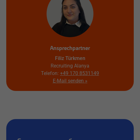
Ansprechpartner
Filiz Türkmen
Recruiting Alanya
Telefon:
+49 170 8531149
E-Mail senden »