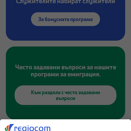
Служителите набират служители
За бонусната програма
Често задавани въпроси за нашите
програми за емиграция.
Към раздела с често задавани
въпроси