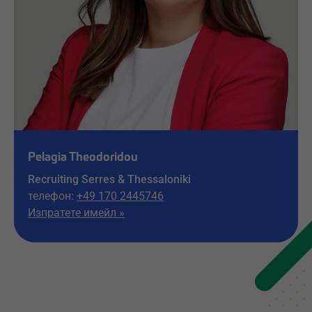
Pelagia Theodoridou
Recruiting Serres & Thessaloniki
телефон:
+49 170 2445746
Изпратете имейл »