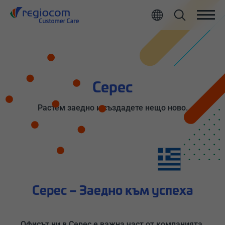
All
Серес
Растем заедно и създадете нещо ново.
Серес – Заедно към успеха
Офисът ни в Серес е важна част от компанията.