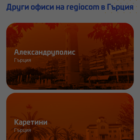
Други офиси на regiocom в Гърция
Александруполис
Гърция
Работа и информация
Каретини
Гърция