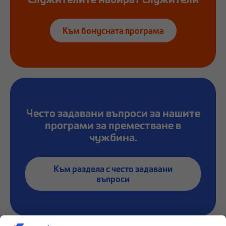
Към бонусната програма
Често задавани въпроси за нашите
програми за преместване в
чужбина.
Към раздела с често задавани
въпроси