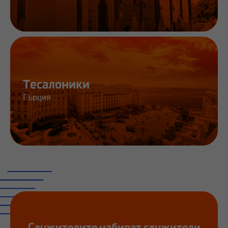
Работа и информация
Тесалоники
Гърция
Работа и информация
Служителите набират служители