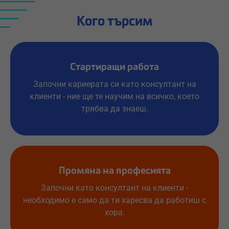
Кого търсим
Стартиращи работа
Започни кариерата си като консултант на
клиенти - ние ще те научим на всичко, което
трябва да знаеш.
Промяна на професията
Започни като консултант на клиенти -
необходимо е само да ти харесва да работиш с
хора.