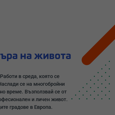
търа на живота
Работи в среда, която се
 Наслади се на многобройни
но време. Възползвай се от
офесионален и личен живот.
ите градове в Европа.