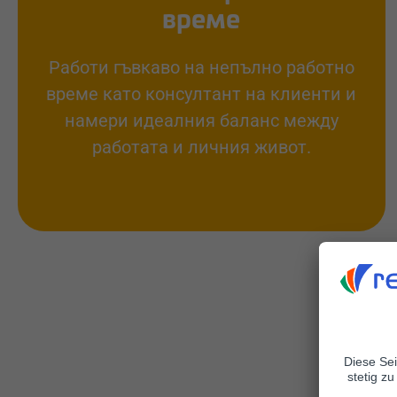
време
Работи гъвкаво на непълно работно
време като консултант на клиенти и
намери идеалния баланс между
работата и личния живот.