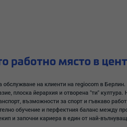
то работно място в цен
 обслужване на клиенти на regiocom в Берлин. 
зие, плоска йерархия и отворена "ти" култура.
анспорт, възможности за спорт и гъвкаво работ
елно обучение и перфектния баланс между пр
екип и започни кариера в един от най-вълнуващ