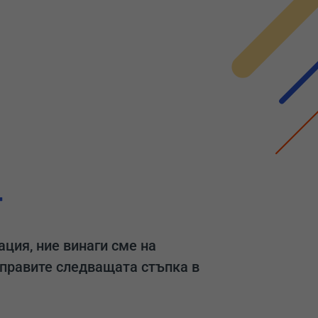
т
ция, ние винаги сме на
аправите следващата стъпка в