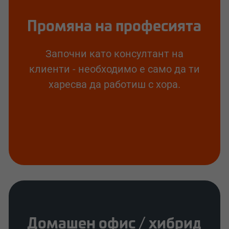
Промяна на професията
Започни като консултант на
клиенти - необходимо е само да ти
харесва да работиш с хора.
Домашен офис / хибрид