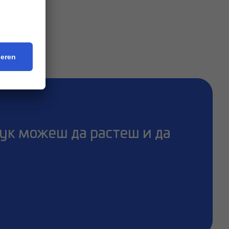
ители
ук можеш да растеш и да