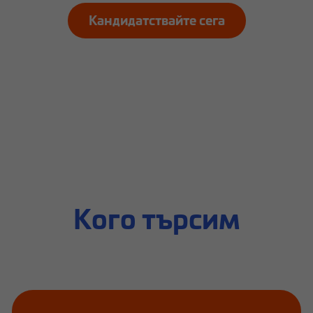
Кандидатствайте сега
Кого търсим