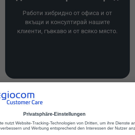
Работи хибридно от офиса и от
вкъщи и консултирай нашите
клиенти, гъвкаво и от всяко място.