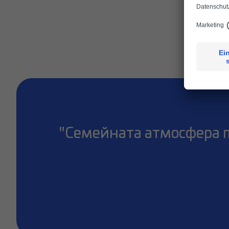
Какв
"Семейната атмосфера п