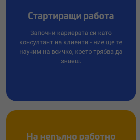
Стартиращи работа
Започни кариерата си като
консултант на клиенти - ние ще те
научим на всичко, което трябва да
знаеш.
На непълно работно