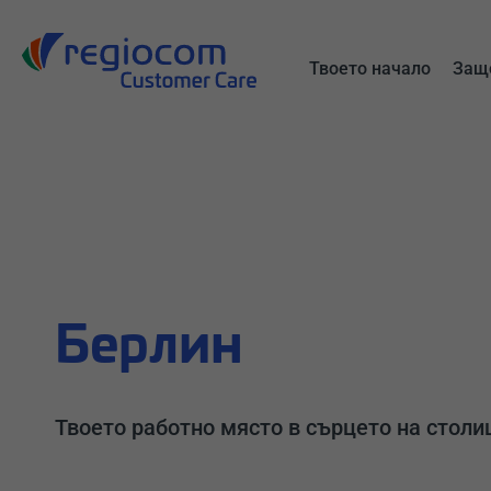
All
Търсене
Твоето начало
Защо
Берлин
Твоето работно място в сърцето на столи