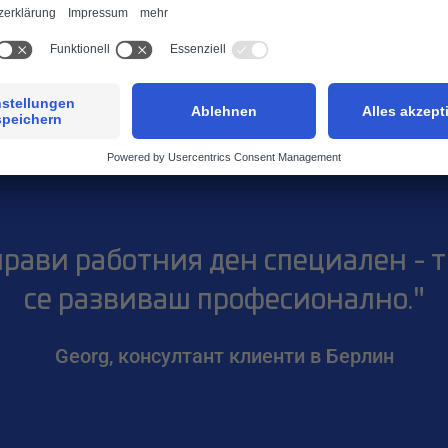
о казват нашите служ
рави работния ден специален - т
се развиваш професионално."
Georg, консултант клиенти в Берлин