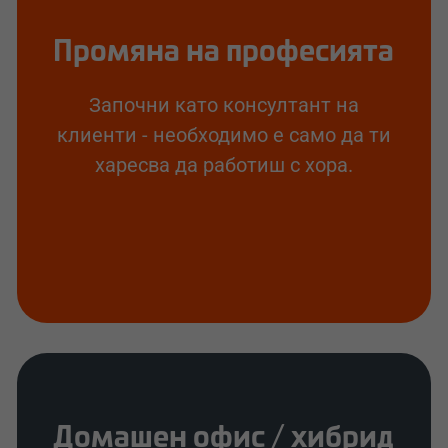
Промяна на професията
Започни като консултант на
клиенти - необходимо е само да ти
харесва да работиш с хора.
Домашен офис / хибрид