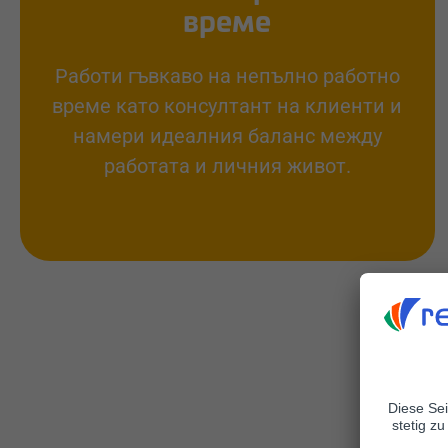
време
Работи гъвкаво на непълно работно
време като консултант на клиенти и
намери идеалния баланс между
работата и личния живот.