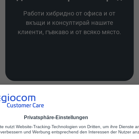
Работи хибридно от офиса и от
вкъщи и консултирай нашите
клиенти, гъвкаво и от всяко място.