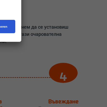
я
е ти помогнем да се установиш
арта ти в тази очарователна
ни.
а
Въвеждане