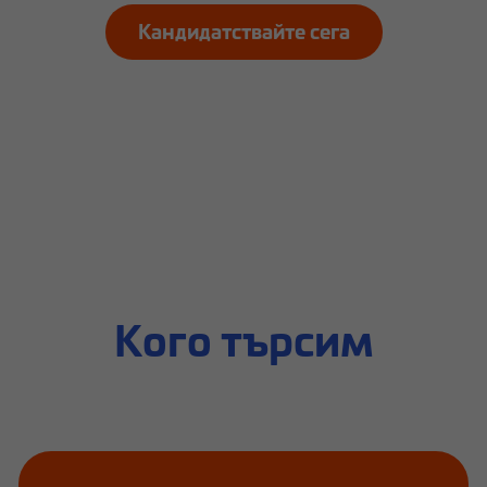
Кандидатствайте сега
Кого търсим