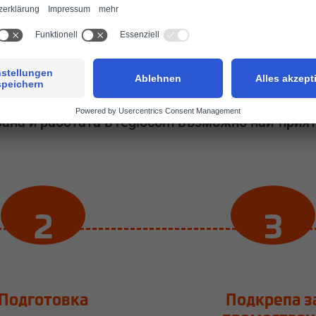
Премести се в Българи
ит в България, или си тук за първи път, ние щ
ато у дома си. Екипът ни е готов да направи ст
рана и работата в regiocom възможно най-прият
Подготовка
Подкрепа з