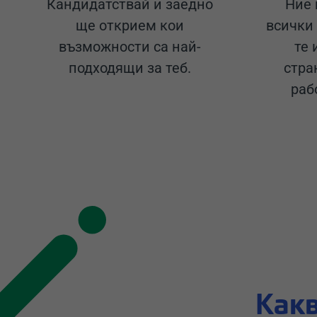
Кандидатствай и заедно
Ние 
ще открием кои
всички
възможности са най-
те
подходящи за теб.
стра
раб
Какв