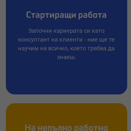
Стартиращи работа
Започни кариерата си като
консултант на клиенти - ние ще те
научим на всичко, което трябва да
знаеш.
На непълно работно