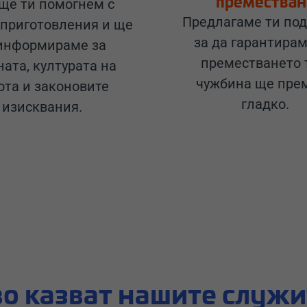
преместван
ще ти помогнем с
Предлагаме ти под
 приготовления и ще
за да гарантирам
 информираме за
преместването 
ната, културата на
чужбина ще пре
ота и законовите
гладко.
изисквания.
о казват нашите служ