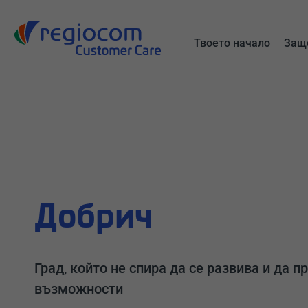
All
Търсене
Твоето начало
Защо
Добрич
Град, който не спира да се развива и да п
възможности