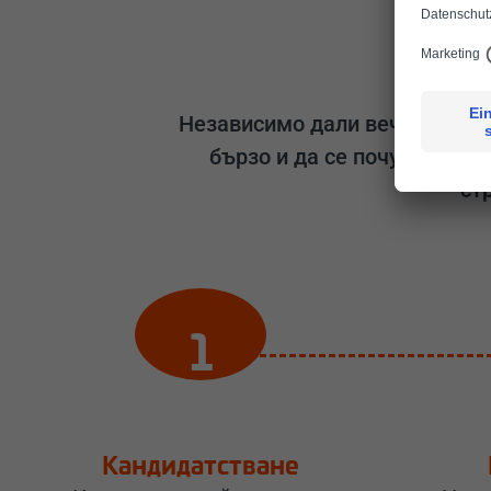
Независимо дали вече имаш оп
бързо и да се почувстваш к
ст
Кандидатстване