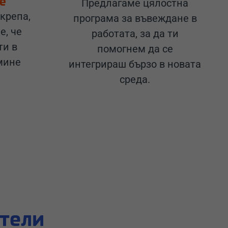
е
Предлагаме цялостна
крепа,
програма за въвеждане в
е, че
работата, за да ти
ти в
помогнем да се
мине
интегрираш бързо в новата
среда.
ители