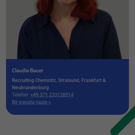
Claudia Bauer
Recruiting Chemnitz, Stralsund, Frankfurt &
Neubrandenburg
Telefon:
+49 371 233128514
Bir e-posta yazın »