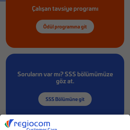
Çalışan tavsiye programı
Ödül programına git
Soruların var mı? SSS bölümümüze
göz at.
SSS Bölümüne git