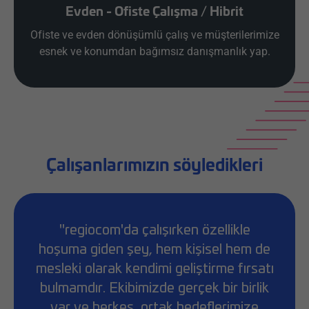
Evden - Ofiste Çalışma / Hibrit
Ofiste ve evden dönüşümlü çalış ve müşterilerimize
esnek ve konumdan bağımsız danışmanlık yap.
Çalışanlarımızın söyledikleri
"regiocom'da çalışırken özellikle
hoşuma giden şey, hem kişisel hem de
mesleki olarak kendimi geliştirme fırsatı
bulmamdır. Ekibimizde gerçek bir birlik
var ve herkes, ortak hedeflerimize